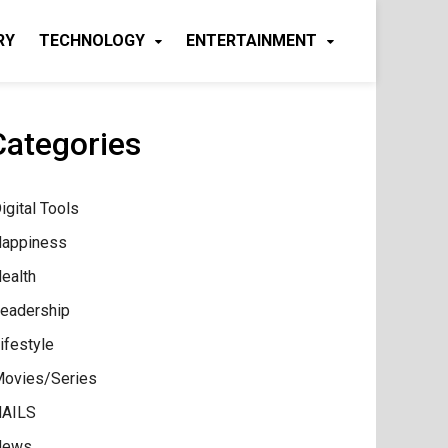
RY
TECHNOLOGY
ENTERTAINMENT
Categories
igital Tools
appiness
ealth
eadership
ifestyle
ovies/Series
AILS
News