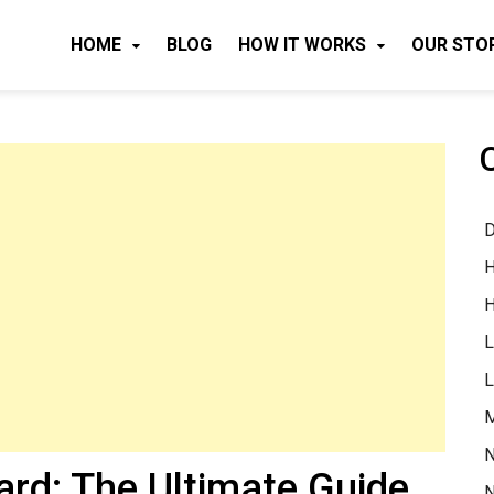
HOME
BLOG
HOW IT WORKS
OUR STO
D
H
H
L
L
M
N
rd: The Ultimate Guide