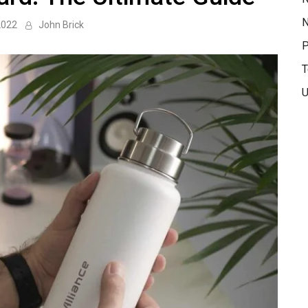
N
2022
John Brick
P
T
U