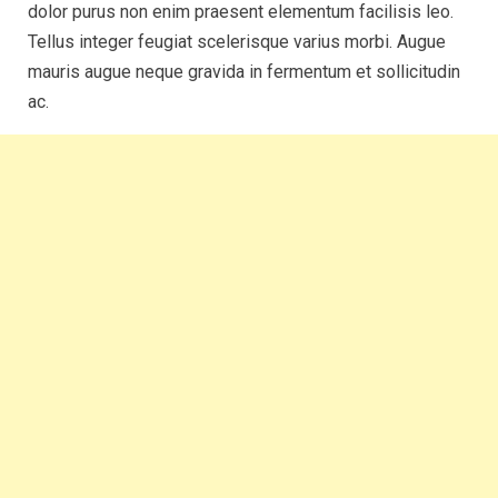
dolor purus non enim praesent elementum facilisis leo.
Tellus integer feugiat scelerisque varius morbi. Augue
mauris augue neque gravida in fermentum et sollicitudin
ac.