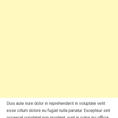
Duis aute irure dolor in reprehenderit in voluptate velit
esse cillum dolore eu fugiat nulla pariatur. Excepteur sint
occaecat cupidatat non proident, sunt in culpa qui officia